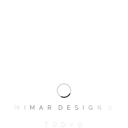
M
I
M
A
R
D
E
S
I
G
N
S
T
Ü
D
Y
O